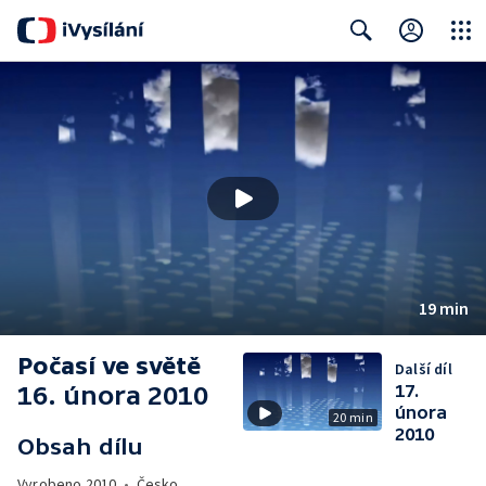
Close
Search
19 min
Počasí ve světě
Další díl
16. února 2010
17.
února
20 min
2010
Obsah dílu
Vyrobeno
2010
•
Česko