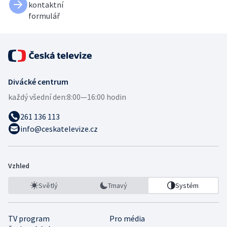
kontaktní
formulář
Divácké centrum
každý všední den:
8:00—16:00 hodin
261 136 113
info@ceskatelevize.cz
Vzhled
Světlý
Tmavý
Systém
TV program
Pro média