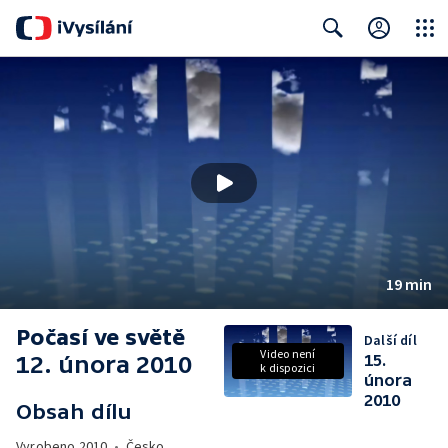
Close
Search
19 min
Počasí ve světě
Další díl
Video není
12. února 2010
15.
k dispozici
února
2010
Obsah dílu
Vyrobeno
2010
•
Česko