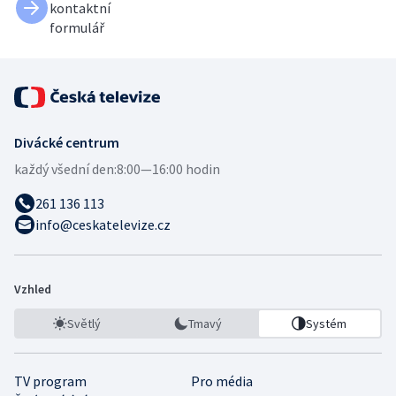
kontaktní
formulář
Divácké centrum
každý všední den:
8:00—16:00 hodin
261 136 113
info@ceskatelevize.cz
Vzhled
Světlý
Tmavý
Systém
TV program
Pro média