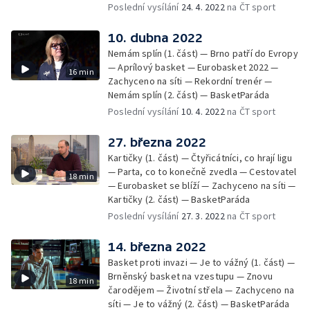
— BasketParáda
Poslední vysílání
24. 4. 2022
na ČT sport
10. dubna 2022
Nemám splín (1. část) — Brno patří do Evropy
— Aprílový basket — Eurobasket 2022 —
16 min
Zachyceno na síti — Rekordní trenér —
Nemám splín (2. část) — BasketParáda
Poslední vysílání
10. 4. 2022
na ČT sport
27. března 2022
Kartičky (1. část) — Čtyřicátníci, co hrají ligu
— Parta, co to konečně zvedla — Cestovatel
18 min
— Eurobasket se blíží — Zachyceno na síti —
Kartičky (2. část) — BasketParáda
Poslední vysílání
27. 3. 2022
na ČT sport
14. března 2022
Basket proti invazi — Je to vážný (1. část) —
Brněnský basket na vzestupu — Znovu
18 min
čarodějem — Životní střela — Zachyceno na
síti — Je to vážný (2. část) — BasketParáda