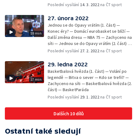
Poslední vysílání
14. 3. 2022
na ČT sport
27. února 2022
Jednou se do Opavy vrátím (1. část) —
Konec éry? — Domácí eurobasket se blíží —
18 min
Další změna dresu — NBA 75 — Zachyceno na
síti — Jednou se do Opavy vrátím (2. část) —
BasketParáda
Poslední vysílání
27. 2. 2022
na ČT sport
29. ledna 2022
Basketbalová hvězda (1. část) — Volání po
legendě — Bitva o sever — Kdo se trefil? —
17 min
Zachyceno na síti — Basketbalová hvězda (2.
část) — BasketParáda
Poslední vysílání
29. 1. 2022
na ČT sport
Dalších 10 dílů
Ostatní také sledují