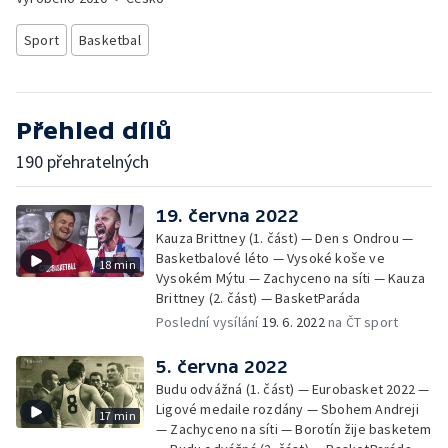
Sport
Basketbal
Přehled dílů
190 přehratelných
19. června 2022
Kauza Brittney (1. část) — Den s Ondrou —
Basketbalové léto — Vysoké koše ve
18 min
Vysokém Mýtu — Zachyceno na síti — Kauza
Brittney (2. část) — BasketParáda
Poslední vysílání
19. 6. 2022
na ČT sport
5. června 2022
Budu odvážná (1. část) — Eurobasket 2022 —
Ligové medaile rozdány — Sbohem Andreji
17 min
— Zachyceno na síti — Borotín žije basketem