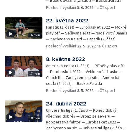
— Budu odvážná (2. část) — BasketParáda
Poslední vysílání
5. 6. 2022
na ČT sport
22. května 2022
Fanatik (1. část) — Eurobasket 2022 — Mokré
play off — Sešívaná elita — Nadživotní Jannis
16 min
— Zachyceno na síti — Fanatik (2. část)
Poslední vysílání
22. 5. 2022
na ČT sport
8. května 2022
Americká cesta (1. část) — Příběhy play off
— Eurobasket 2022 — Velikonoční basket —
17 min
Coach K — Zachyceno na síti — Americká
cesta (2. část) — BasketParáda
Poslední vysílání
8. 5. 2022
na ČT sport
24. dubna 2022
Univerzitní liga (1. část) — Konec dobrý,
všechno dobré? — Bronz ze severu —
18 min
Kooperativa faktor — Eurobasket 2022 —
Zachyceno na síti — Univerzitní liga (2. část)