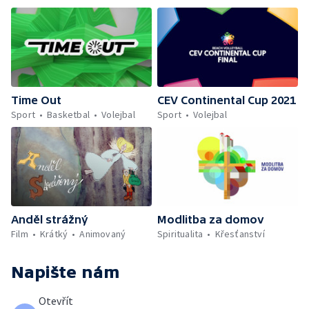
Time Out
CEV Continental Cup 2021
Sport
Basketbal
Volejbal
Sport
Volejbal
Anděl strážný
Modlitba za domov
Film
Krátký
Animovaný
Spiritualita
Křesťanství
Napište nám
Otevřít