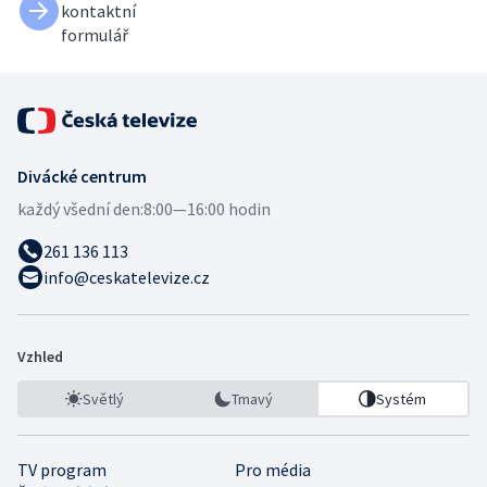
kontaktní
formulář
Divácké centrum
každý všední den:
8:00—16:00 hodin
261 136 113
info@ceskatelevize.cz
Vzhled
Světlý
Tmavý
Systém
TV program
Pro média