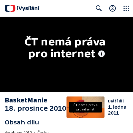
Close
Search
ČT nemá práva 
pro internet
BasketManie
Další díl
ČT nemá práva
18. prosince 2010
1. ledna
pro internet
2011
Obsah dílu
Vyrobeno
2010
•
Česko