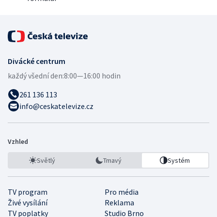
Divácké centrum
každý všední den:
8:00—16:00 hodin
261 136 113
info@ceskatelevize.cz
Vzhled
Světlý
Tmavý
Systém
TV program
Pro média
Živé vysílání
Reklama
TV poplatky
Studio Brno