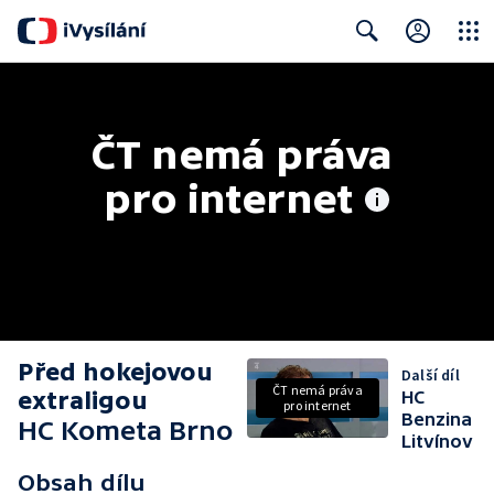
Close
Search
ČT nemá práva 
pro internet
Před hokejovou
Další díl
ČT nemá práva
extraligou
HC
pro internet
Benzina
HC Kometa Brno
Litvínov
Obsah dílu