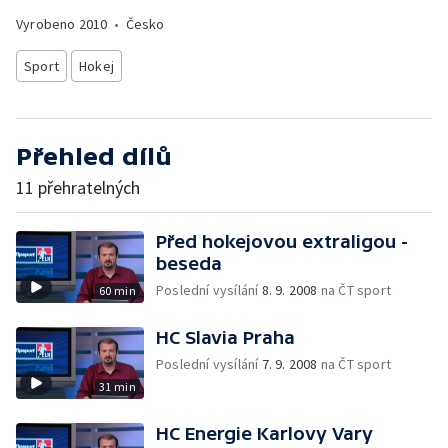
Vyrobeno
2010
•
Česko
Sport
Hokej
Přehled dílů
11 přehratelných
Před hokejovou extraligou -
beseda
Poslední vysílání
8. 9. 2008
na ČT sport
60 min
HC Slavia Praha
Poslední vysílání
7. 9. 2008
na ČT sport
31 min
HC Energie Karlovy Vary