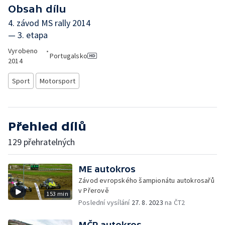
Obsah dílu
4. závod MS rally 2014
— 3. etapa
Vyrobeno
•
Portugalsko
2014
Sport
Motorsport
Přehled dílů
129 přehratelných
ME autokros
Závod evropského šampionátu autokrosařů
v Přerově
153 min
Poslední vysílání
27. 8. 2023
na ČT2
MČR autokros