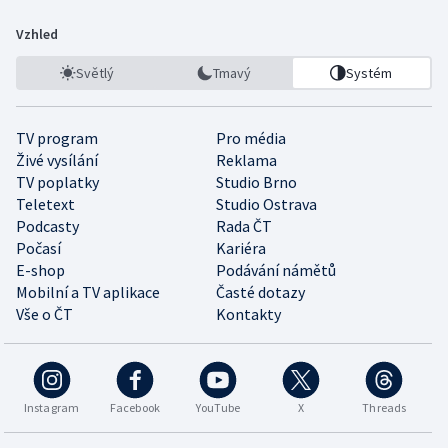
Vzhled
Světlý
Tmavý
Systém
TV program
Pro média
Živé vysílání
Reklama
TV poplatky
Studio Brno
Teletext
Studio Ostrava
Podcasty
Rada ČT
Počasí
Kariéra
E-shop
Podávání námětů
Mobilní a TV aplikace
Časté dotazy
Vše o ČT
Kontakty
Instagram
Facebook
YouTube
X
Threads