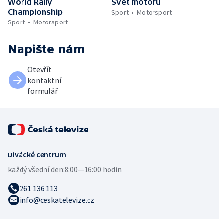
World Rally
Svět motorů
Championship
Sport
Motorsport
Sport
Motorsport
Napište nám
Otevřít
kontaktní
formulář
Divácké centrum
každý všední den:
8:00—16:00 hodin
261 136 113
info@ceskatelevize.cz