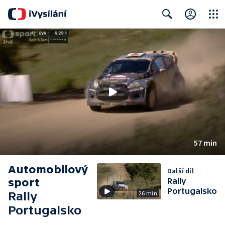
Close
Search
57 min
Automobilový
Další díl
sport
Rally
Portugalsko
Rally
26 min
Portugalsko