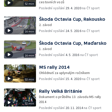
cestovních vozů
52 min
Poslední vysílání
29. 4. 2020
na ČT sport
Škoda Octavia Cup, Rakousko
2. závod
Poslední vysílání
24. 5. 2016
na ČT sport
16 min
Škoda Octavia Cup, Maďarsko
1. závod
Poslední vysílání
4. 5. 2016
na ČT sport
16 min
MS rally 2014
Ohlédnutí za uplynulým ročníkem
Poslední vysílání
15. 4. 2020
na ČT sport
53 min
Rally Velká Británie
Dokument o průběhu 13. závodu MS rally
2014
52 min
Poslední vysílání
20. 11. 2014
na ČT sport