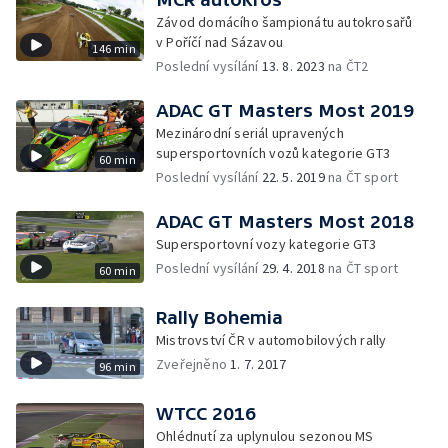
Závod domácího šampionátu autokrosařů
v Poříčí nad Sázavou
146 min
Poslední vysílání
13. 8. 2023
na ČT2
ADAC GT Masters Most 2019
Mezinárodní seriál upravených
supersportovních vozů kategorie GT3
60 min
Poslední vysílání
22. 5. 2019
na ČT sport
ADAC GT Masters Most 2018
Supersportovní vozy kategorie GT3
Poslední vysílání
29. 4. 2018
na ČT sport
60 min
Rally Bohemia
Mistrovství ČR v automobilových rally
Zveřejněno
1. 7. 2017
96 min
WTCC 2016
Ohlédnutí za uplynulou sezonou MS