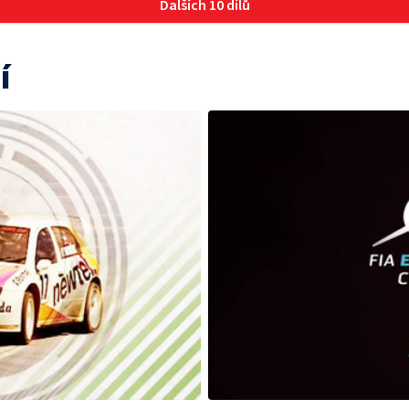
Dalších 10 dílů
í