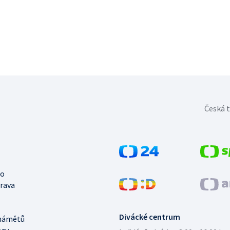
Česká t
no
trava
Divácké centrum
námětů