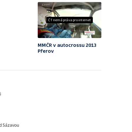
ČT nemá práva pro internet
MMČR v autocrossu 2013
Přerov
ě
d Sázavou