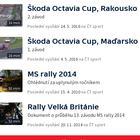
Škoda Octavia Cup, Rakousko
2. závod
16 min
Poslední vysílání
24. 5. 2016
na ČT sport
Škoda Octavia Cup, Maďarsko
1. závod
16 min
Poslední vysílání
4. 5. 2016
na ČT sport
MS rally 2014
Ohlédnutí za uplynulým ročníkem
53 min
Poslední vysílání
15. 4. 2020
na ČT sport
Rally Velká Británie
Dokument o průběhu 13. závodu MS rally 2014
52 min
Poslední vysílání
20. 11. 2014
na ČT sport