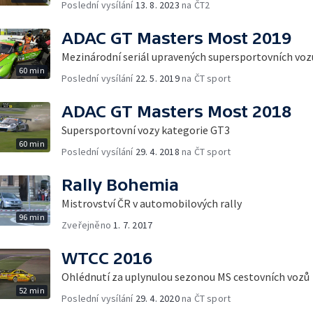
Poslední vysílání
13. 8. 2023
na ČT2
ADAC GT Masters Most 2019
Mezinárodní seriál upravených supersportovních voz
60 min
Poslední vysílání
22. 5. 2019
na ČT sport
ADAC GT Masters Most 2018
Supersportovní vozy kategorie GT3
60 min
Poslední vysílání
29. 4. 2018
na ČT sport
Rally Bohemia
Mistrovství ČR v automobilových rally
96 min
Zveřejněno
1. 7. 2017
WTCC 2016
Ohlédnutí za uplynulou sezonou MS cestovních vozů
52 min
Poslední vysílání
29. 4. 2020
na ČT sport