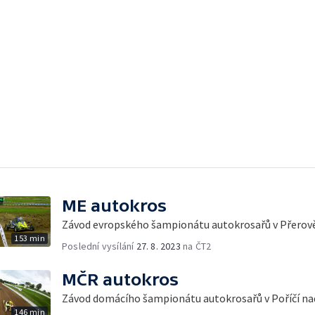
ME autokros
Závod evropského šampionátu autokrosařů v Přerov
153 min
Poslední vysílání
27. 8. 2023
na ČT2
MČR autokros
Závod domácího šampionátu autokrosařů v Poříčí na
146 min