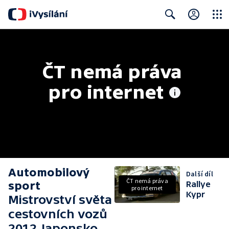
Close
Search
ČT nemá práva 
pro internet
Automobilový
Další díl
ČT nemá práva
sport
Rallye
pro internet
Kypr
Mistrovství světa
cestovních vozů
2012 Japonsko