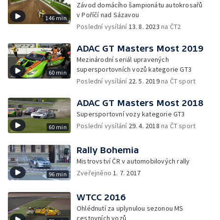
Závod domácího šampionátu autokrosařů
v Poříčí nad Sázavou
146 min
Poslední vysílání
13. 8. 2023
na ČT2
ADAC GT Masters Most 2019
Mezinárodní seriál upravených
supersportovních vozů kategorie GT3
60 min
Poslední vysílání
22. 5. 2019
na ČT sport
ADAC GT Masters Most 2018
Supersportovní vozy kategorie GT3
Poslední vysílání
29. 4. 2018
na ČT sport
60 min
Rally Bohemia
Mistrovství ČR v automobilových rally
Zveřejněno
1. 7. 2017
96 min
WTCC 2016
Ohlédnutí za uplynulou sezonou MS
cestovních vozů