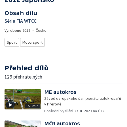
Obsah dílu
Série FIA WTCC
Vyrobeno
2012
•
Česko
Sport
Motorsport
Přehled dílů
129 přehratelných
ME autokros
Závod evropského šampionátu autokrosařů
v Přerově
153 min
Poslední vysílání
27. 8. 2023
na ČT2
MČR autokros