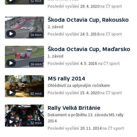
52 min
Poslední vysílání
29. 4. 2020
na ČT sport
Škoda Octavia Cup, Rakousko
2. závod
Poslední vysílání
24. 5. 2016
na ČT sport
16 min
Škoda Octavia Cup, Maďarsko
1. závod
Poslední vysílání
4. 5. 2016
na ČT sport
16 min
MS rally 2014
Ohlédnutí za uplynulým ročníkem
Poslední vysílání
15. 4. 2020
na ČT sport
53 min
Rally Velká Británie
Dokument o průběhu 13. závodu MS rally
2014
52 min
Poslední vysílání
20. 11. 2014
na ČT sport