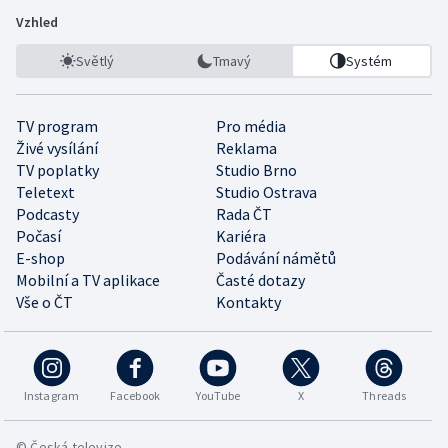
Vzhled
Světlý
Tmavý
Systém
TV program
Pro média
Živé vysílání
Reklama
TV poplatky
Studio Brno
Teletext
Studio Ostrava
Podcasty
Rada ČT
Počasí
Kariéra
E-shop
Podávání námětů
Mobilní a TV aplikace
Časté dotazy
Vše o ČT
Kontakty
Instagram
Facebook
YouTube
X
Threads
© Česká televize