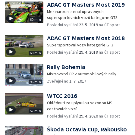
ADAC GT Masters Most 2019
Mezinárodní seriál upravených
supersportovních vozů kategorie GT3
60 min
Poslední vysílání
22. 5. 2019
na ČT sport
ADAC GT Masters Most 2018
Supersportovní vozy kategorie GT3
Poslední vysílání
29. 4. 2018
na ČT sport
60 min
Rally Bohemia
Mistrovství ČR v automobilových rally
Zveřejněno
1. 7. 2017
96 min
WTCC 2016
Ohlédnutí za uplynulou sezonou MS
cestovních vozů
52 min
Poslední vysílání
29. 4. 2020
na ČT sport
Škoda Octavia Cup, Rakousko