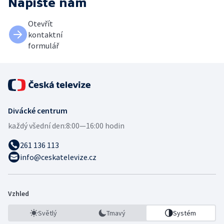
Napište nám
Otevřít
kontaktní
formulář
Divácké centrum
každý všední den:
8:00—16:00 hodin
261 136 113
info@ceskatelevize.cz
Vzhled
Světlý
Tmavý
Systém