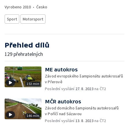
Vyrobeno
2010
•
Česko
Sport
Motorsport
Přehled dílů
129 přehratelných
ME autokros
Závod evropského šampionátu autokrosařů
v Přerově
153 min
Poslední vysílání
27. 8. 2023
na ČT2
MČR autokros
Závod domácího šampionátu autokrosařů
v Poříčí nad Sázavou
146 min
Poslední vysílání
13. 8. 2023
na ČT2