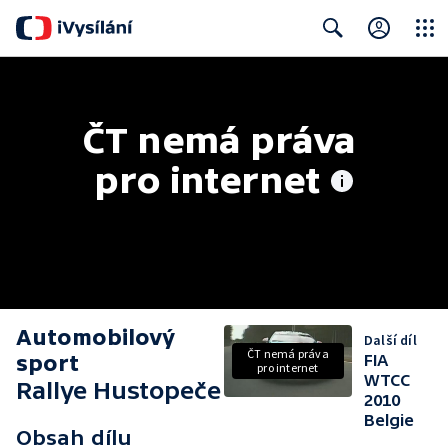
Close
Search
ČT nemá práva 
pro internet
Automobilový
Další díl
ČT nemá práva
sport
FIA
pro internet
WTCC
Rallye Hustopeče
2010
Belgie
Obsah dílu