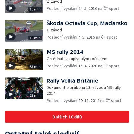
2. závod
Poslední vysílání
24. 5. 2016
na ČT sport
16 min
Škoda Octavia Cup, Maďarsko
1. závod
Poslední vysílání
4. 5. 2016
na ČT sport
16 min
MS rally 2014
Ohlédnutí za uplynulým ročníkem
Poslední vysílání
15. 4. 2020
na ČT sport
53 min
Rally Velká Británie
Dokument o průběhu 13. závodu MS rally
2014
52 min
Poslední vysílání
20. 11. 2014
na ČT sport
Dalších 10 dílů
Ostatní také sledují