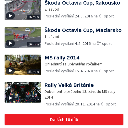
Škoda Octavia Cup, Rakousko
2. závod
Poslední vysílání
24. 5. 2016
na ČT sport
16 min
Škoda Octavia Cup, Maďarsko
1. závod
Poslední vysílání
4. 5. 2016
na ČT sport
16 min
MS rally 2014
Ohlédnutí za uplynulým ročníkem
Poslední vysílání
15. 4. 2020
na ČT sport
53 min
Rally Velká Británie
Dokument o průběhu 13. závodu MS rally
2014
52 min
Poslední vysílání
20. 11. 2014
na ČT sport
Dalších 10 dílů