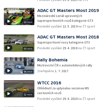
ADAC GT Masters Most 2019
Mezinárodní seriál upravených
supersportovních vozů kategorie GT3
60 min
Poslední vysílání
22. 5. 2019
na ČT sport
ADAC GT Masters Most 2018
Supersportovní vozy kategorie GT3
Poslední vysílání
29. 4. 2018
na ČT sport
60 min
Rally Bohemia
Mistrovství ČR v automobilových rally
Zveřejněno
1. 7. 2017
96 min
WTCC 2016
Ohlédnutí za uplynulou sezonou MS
cestovních vozů
52 min
Poslední vysílání
29. 4. 2020
na ČT sport