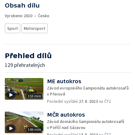
Obsah dílu
Vyrobeno
2010
•
Česko
Sport
Motorsport
Přehled dílů
129 přehratelných
ME autokros
Závod evropského šampionátu autokrosařů
v Přerově
153 min
Poslední vysílání
27. 8. 2023
na ČT2
MČR autokros
Závod domácího šampionátu autokrosařů
v Poříčí nad Sázavou
146 min
Poslední vysílání
13. 8. 2023
na ČT2