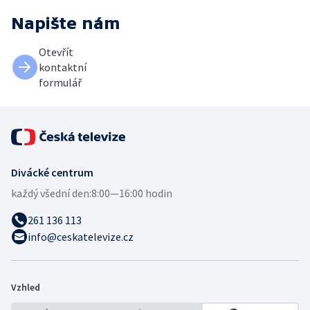
Napište nám
Otevřít
kontaktní
formulář
Divácké centrum
každý všední den:
8:00—16:00 hodin
261 136 113
info@ceskatelevize.cz
Vzhled