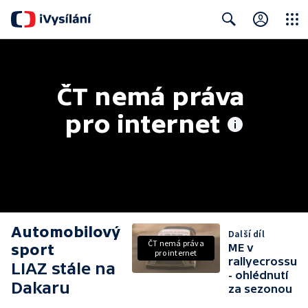
Close
Search
ČT nemá práva 
pro internet
Automobilový
Další díl
ČT nemá práva
sport
ME v
pro internet
rallyecrossu
LIAZ stále na
- ohlédnutí
Dakaru
za sezonou