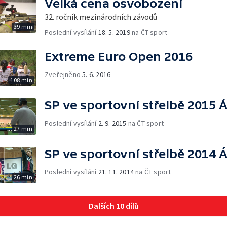
Velká cena osvobození
32. ročník mezinárodních závodů
39 min
Poslední vysílání
18. 5. 2019
na ČT sport
Extreme Euro Open 2016
Zveřejněno
5. 6. 2016
108 min
SP ve sportovní střelbě 2015 
Poslední vysílání
2. 9. 2015
na ČT sport
27 min
SP ve sportovní střelbě 2014 
Poslední vysílání
21. 11. 2014
na ČT sport
26 min
Dalších 10 dílů