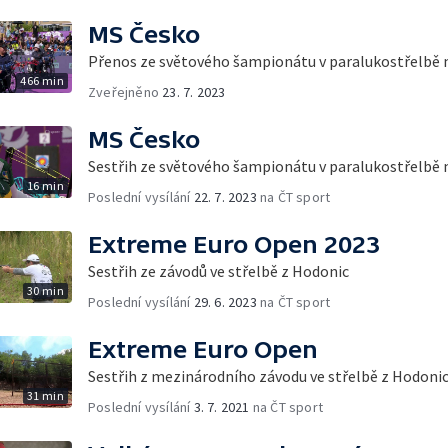
MS Česko
Přenos ze světového šampionátu v paralukostřelbě 
466 min
Zveřejněno
23. 7. 2023
MS Česko
Sestřih ze světového šampionátu v paralukostřelbě 
16 min
Poslední vysílání
22. 7. 2023
na ČT sport
Extreme Euro Open 2023
Sestřih ze závodů ve střelbě z Hodonic
30 min
Poslední vysílání
29. 6. 2023
na ČT sport
Extreme Euro Open
Sestřih z mezinárodního závodu ve střelbě z Hodoni
31 min
Poslední vysílání
3. 7. 2021
na ČT sport