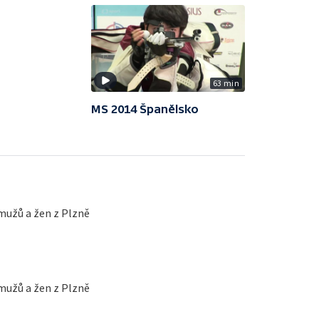
63 min
MS 2014 Španělsko
mužů a žen z Plzně
mužů a žen z Plzně