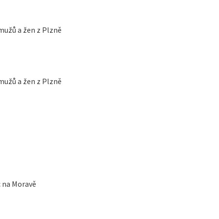
mužů a žen z Plzně
mužů a žen z Plzně
c na Moravě