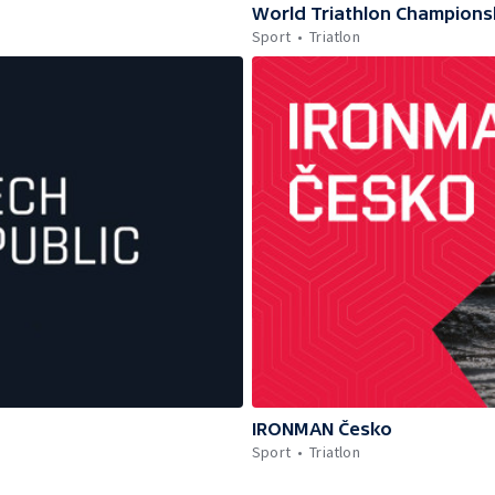
World Triathlon Championsh
Sport
Triatlon
IRONMAN Česko
Sport
Triatlon