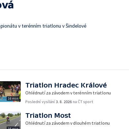
ová
onátu v terénním triatlonu v Šindelové
Triatlon Hradec Králové
Ohlédnutí za závodem v terénním triatlonu
16 min
Poslední vysílání
3. 8. 2026
na ČT sport
Triatlon Most
Ohlédnutí za závodem v dlouhém triatlonu
16 min