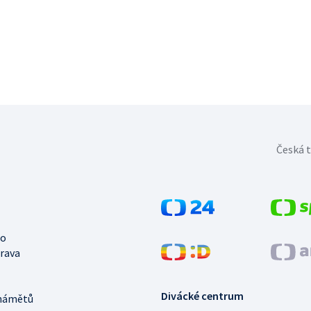
Česká t
no
trava
Divácké centrum
námětů