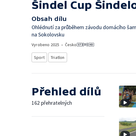
Šindel Cup Šindel
Obsah dílu
Ohlédnutí za průběhem závodu domácího šampi
na Sokolovsku
Vyrobeno
2025
•
Česko
Sport
Triatlon
Přehled dílů
162 přehratelných