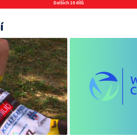
Dalších 10 dílů
í