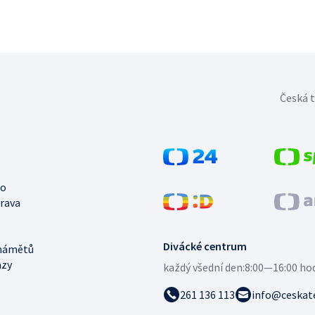
Česká t
no
trava
Divácké centrum
námětů
azy
každý všední den:
8:00—16:00 ho
261 136 113
info@ceskate