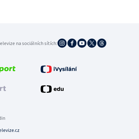
elevize na sociálních sítích:
din
levize.cz