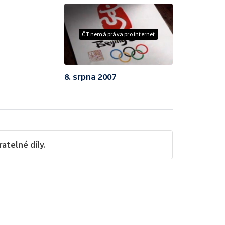
ČT nemá práva pro internet
8. srpna 2007
telné díly.