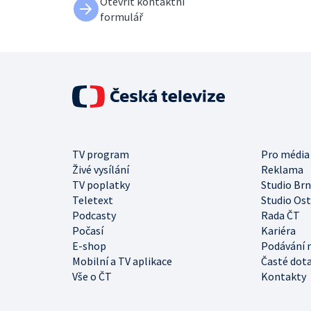
Otevřít kontaktní
formulář
TV program
Pro média
Živé vysílání
Reklama
TV poplatky
Studio Br
Teletext
Studio Os
Podcasty
Rada ČT
Počasí
Kariéra
E-shop
Podávání 
Mobilní a TV aplikace
Časté dot
Vše o ČT
Kontakty