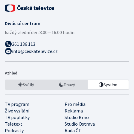
Divácké centrum
každý všední den:
8:00—16:00 hodin
261 136 113
info@ceskatelevize.cz
Vzhled
Světlý
Tmavý
Systém
TV program
Pro média
Živé vysílání
Reklama
TV poplatky
Studio Brno
Teletext
Studio Ostrava
Podcasty
Rada ČT