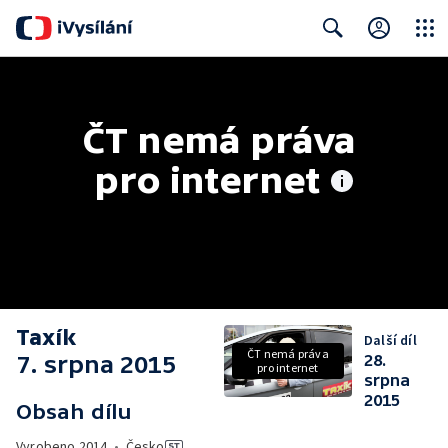
Close
Search
ČT nemá práva 
pro internet
Taxík
Další díl
ČT nemá práva
7. srpna 2015
28.
pro internet
srpna
2015
Obsah dílu
Vyrobeno
2014
•
Česko