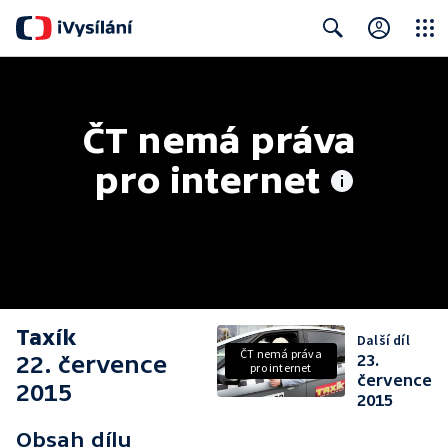
Close
Search
ČT nemá práva 
pro internet
Taxík
Další díl
ČT nemá práva
22. července
23.
pro internet
července
2015
2015
Obsah dílu