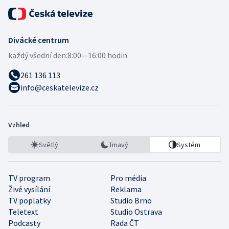
Divácké centrum
každý všední den:
8:00—16:00 hodin
261 136 113
info@ceskatelevize.cz
Vzhled
Světlý
Tmavý
Systém
TV program
Pro média
Živé vysílání
Reklama
TV poplatky
Studio Brno
Teletext
Studio Ostrava
Podcasty
Rada ČT