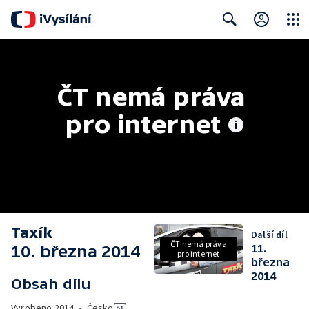
Close
Search
ČT nemá práva 
pro internet
Taxík
Další díl
ČT nemá práva
10. března 2014
11.
pro internet
března
2014
Obsah dílu
Vyrobeno
2014
•
Česko