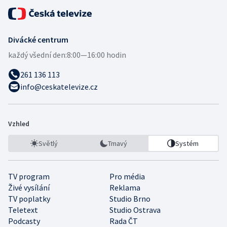
Divácké centrum
každý všední den:
8:00—16:00 hodin
261 136 113
info@ceskatelevize.cz
Vzhled
Světlý
Tmavý
Systém
TV program
Pro média
Živé vysílání
Reklama
TV poplatky
Studio Brno
Teletext
Studio Ostrava
Podcasty
Rada ČT