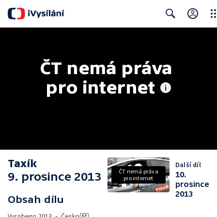
Clo
Search
ČT nemá práva 
pro internet
Taxík
Další díl
ČT nemá práva
9. prosince 2013
10.
pro internet
prosince
2013
Obsah dílu
Vyrobeno
2013
•
Česko