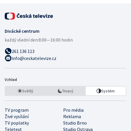
Divácké centrum
každý všední den:
8:00—16:00 hodin
261 136 113
info@ceskatelevize.cz
Vzhled
Světlý
Tmavý
Systém
TV program
Pro média
Živé vysílání
Reklama
TV poplatky
Studio Brno
Teletext
Studio Ostrava