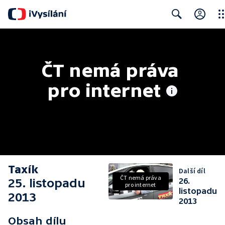
Clo
Search
ČT nemá práva 
pro internet
Taxík
Další díl
ČT nemá práva
25. listopadu
26.
pro internet
listopadu
2013
2013
Obsah dílu