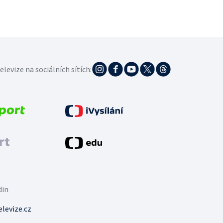
elevize na sociálních sítích:
din
levize.cz