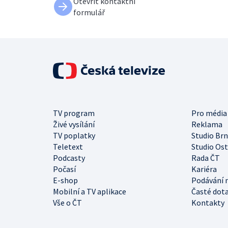
Otevřít kontaktní
formulář
TV program
Pro média
Živé vysílání
Reklama
TV poplatky
Studio Br
Teletext
Studio Os
Podcasty
Rada ČT
Počasí
Kariéra
E-shop
Podávání 
Mobilní a TV aplikace
Časté dot
Vše o ČT
Kontakty