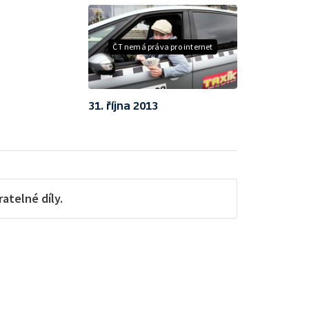
ČT nemá práva pro internet
31. října 2013
telné díly.