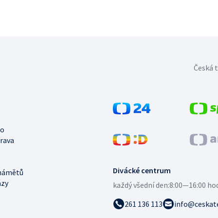
Česká t
no
trava
Divácké centrum
námětů
azy
každý všední den:
8:00—16:00 ho
261 136 113
info@ceskate