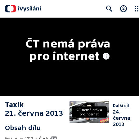
Clo
Search
ČT nemá práva 
pro internet
Taxík
Další díl
ČT nemá práva
21. června 2013
24.
pro internet
června
2013
Obsah dílu
Vyrobeno
2013
•
Česko