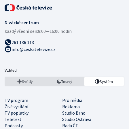
Divácké centrum
každý všední den:
8:00—16:00 hodin
261 136 113
info@ceskatelevize.cz
Vzhled
Světlý
Tmavý
Systém
TV program
Pro média
Živé vysílání
Reklama
TV poplatky
Studio Brno
Teletext
Studio Ostrava
Podcasty
Rada ČT