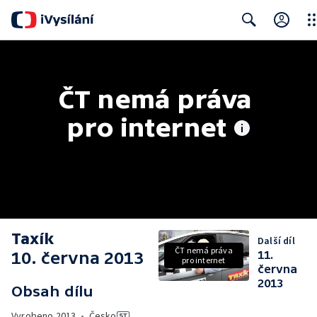
Clo
Search
ČT nemá práva 
pro internet
Taxík
Další díl
ČT nemá práva
10. června 2013
11.
pro internet
června
2013
Obsah dílu
Vyrobeno
2013
•
Česko