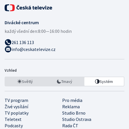
Divácké centrum
každý všední den:
8:00—16:00 hodin
261 136 113
info@ceskatelevize.cz
Vzhled
Světlý
Tmavý
Systém
TV program
Pro média
Živé vysílání
Reklama
TV poplatky
Studio Brno
Teletext
Studio Ostrava
Podcasty
Rada ČT