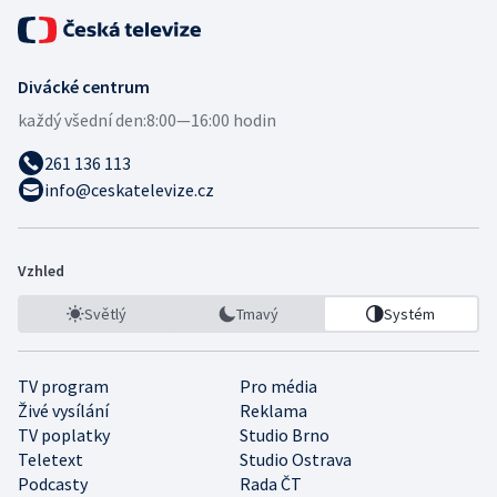
Divácké centrum
každý všední den:
8:00—16:00 hodin
261 136 113
info@ceskatelevize.cz
Vzhled
Světlý
Tmavý
Systém
TV program
Pro média
Živé vysílání
Reklama
TV poplatky
Studio Brno
Teletext
Studio Ostrava
Podcasty
Rada ČT