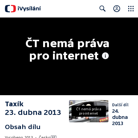
Close
Search
ČT nemá práva 
pro internet
Taxík
Další díl
ČT nemá práva
23. dubna 2013
24.
pro internet
dubna
2013
Obsah dílu
Vyrobeno
2013
•
Česko