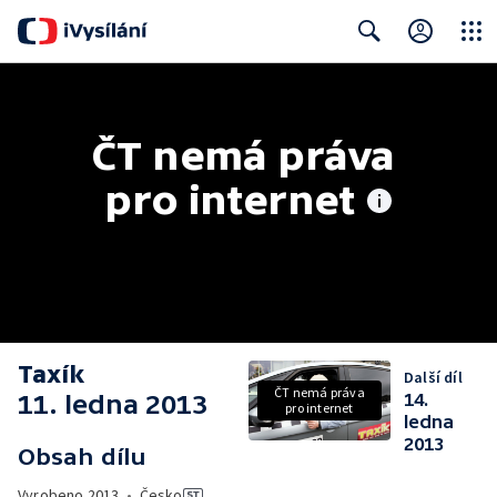
Close
Search
ČT nemá práva 
pro internet
Taxík
Další díl
ČT nemá práva
11. ledna 2013
14.
pro internet
ledna
2013
Obsah dílu
Vyrobeno
2013
•
Česko