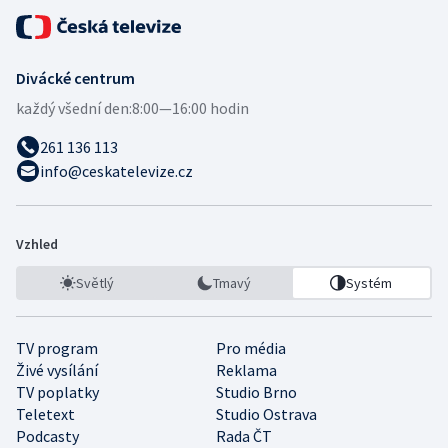
Divácké centrum
každý všední den:
8:00—16:00 hodin
261 136 113
info@ceskatelevize.cz
Vzhled
Světlý
Tmavý
Systém
TV program
Pro média
Živé vysílání
Reklama
TV poplatky
Studio Brno
Teletext
Studio Ostrava
Podcasty
Rada ČT