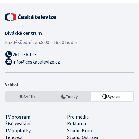
Divácké centrum
každý všední den:
8:00—16:00 hodin
261 136 113
info@ceskatelevize.cz
Vzhled
Světlý
Tmavý
Systém
TV program
Pro média
Živé vysílání
Reklama
TV poplatky
Studio Brno
Teletext
Studio Ostrava