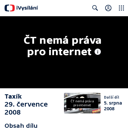
Close
Search
ČT nemá práva 
pro internet
Taxík
Další díl
ČT nemá práva
29. července
5. srpna
pro internet
2008
2008
Obsah dílu