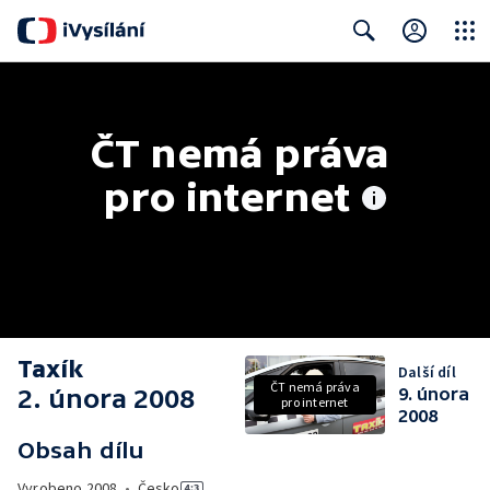
Close
Search
ČT nemá práva 
pro internet
Taxík
Další díl
ČT nemá práva
2. února 2008
9. února
pro internet
2008
Obsah dílu
Vyrobeno
2008
•
Česko