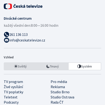
Divácké centrum
každý všední den:
8:00—16:00 hodin
261 136 113
info@ceskatelevize.cz
Vzhled
Světlý
Tmavý
Systém
TV program
Pro média
Živé vysílání
Reklama
TV poplatky
Studio Brno
Teletext
Studio Ostrava
Podcasty
Rada ČT