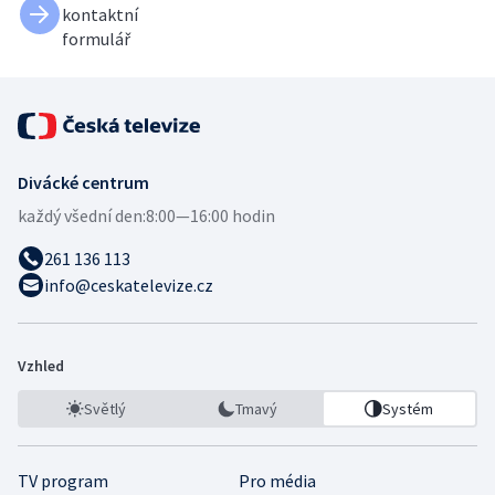
kontaktní
formulář
Divácké centrum
každý všední den:
8:00—16:00 hodin
261 136 113
info@ceskatelevize.cz
Vzhled
Světlý
Tmavý
Systém
TV program
Pro média