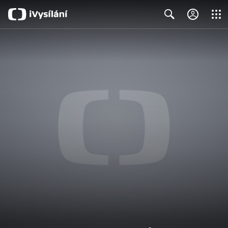
Close
Search