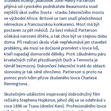
Stavební inženýr, plukovník John Henry Patterson
přijímá od cynického podnikatele Beaumonta snad
nejtěžší úkol svého života - stavbu železničního mostu
ve východní Africe. Britové se tam snaží předstihnout
německou a francouzskou konkurenci. Most má být
postaven za pět měsíců. Za šest měsíců Patterson
očekává narození dítěte, a tak chce být ve stejnou dobu
doma. Při realizaci úkolu však nepřekonává jen stavební
problémy, ale musí se dočasně proměnit v lovce lvů,
kteří napadají domorodé dělníky. Proti záludnému páru
krvelačných zvířat přezdívaných Duch a Temnota je
téměř bezmocný. Dokončení železniční tratě do oblasti
slonoviny je tak silně ohroženo. Patterson si proto na
pomoc proti lvům přizve zkušeného lovce Charlese
Remingtona...
Skutečnými událostmi inspirovaný dobrodružný film
režiséra Stephena Hopkinse, jehož děj se se odehrává v
roce 1896 ve Tsavu (dnešní Keni). Profesionálního lovce