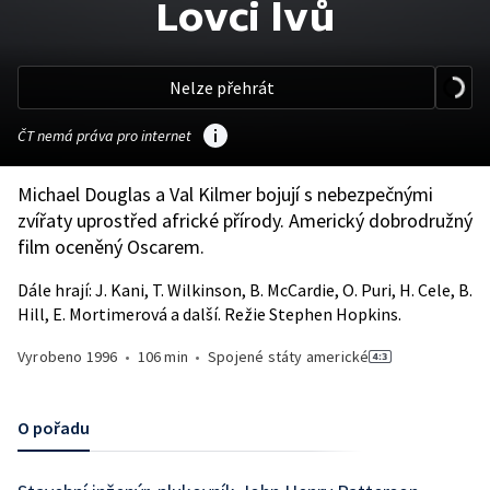
Lovci lvů
Nelze přehrát
ČT nemá práva pro internet
Michael Douglas a Val Kilmer bojují s nebezpečnými
zvířaty uprostřed africké přírody. Americký dobrodružný
film oceněný Oscarem.
Dále hrají: J. Kani, T. Wilkinson, B. McCardie, O. Puri, H. Cele, B.
Hill, E. Mortimerová a další. Režie Stephen Hopkins.
Vyrobeno
1996
•
106 min
•
Spojené státy americké
O pořadu