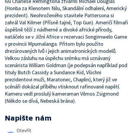
lvů Charlese Remingtona ztvárnil Michael Douglas
(Honba za Klenotem Nilu, Skandální odhalení, Americký
prezident). Neohroženého stavitele Pattersona si
zahrál Val Kilmer (Přísně tajné, Top Gun). Američí filmaři
úspěšně těží z nádherné a divoké africké přírody,
natáčelo se v Jižní Africe v rezervaci Songimwelo Game
v provincii Mpumalanga. Přitom bylo použito
drezúrovaných lvů i jejich animatronických modelů.
Velkou zásluhu na úspěchu snímku má uznávaný
scenárista William Goldman (je podepsán například pod
tituly Butch Cassidy a Sundance Kid, Všichni
prezidentovi muži, Maratonec, Chaplin), který již ve
scénáři dokázal příběhu vtisknout rafinované napětí.
Kameru vedl proslulý kameraman Vilmos Zsigmond
(Někdo se dívá, Nebeská brána).
Napište nám
Otevřít