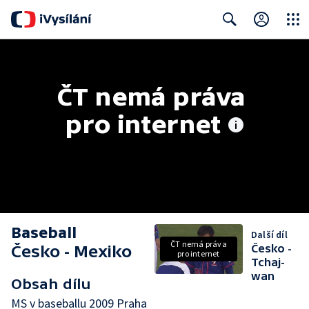
Close
Search
ČT nemá práva 
pro internet
Baseball
Další díl
ČT nemá práva
Česko - Mexiko
Česko -
pro internet
Tchaj-
wan
Obsah dílu
MS v baseballu 2009 Praha