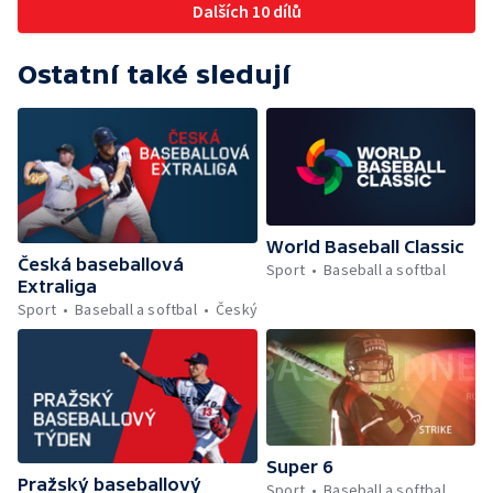
Dalších 10 dílů
Ostatní také sledují
World Baseball Classic
Česká baseballová
Sport
Baseball a softbal
Extraliga
Sport
Baseball a softbal
Český
Super 6
Pražský baseballový
Sport
Baseball a softbal