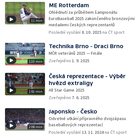
ME Rotterdam
Ohlédnutí za průběhem šampionátu
EuroBaseball 2025 zakončeného bronzovými
11 min
medailemi českých reprezentantů
Poslední vysílání
8. 10. 2025
na ČT sport
Technika Brno - Draci Brno
MČR veteránů 2025 — Finále
Zveřejněno
1. 9. 2025
133 min
Česká reprezentace - Výběr
hvězd extraligy
All Star Game 2025
192 min
Zveřejněno
7. 6. 2025
Japonsko - Česko
Odvetné utkání přípravného dvojzápasu
baseballových reprezentací
208 min
Poslední vysílání
13. 11. 2024
na ČT sport