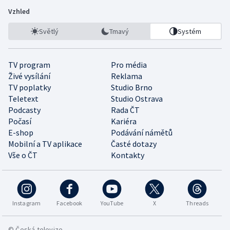
Vzhled
Světlý
Tmavý
Systém
TV program
Pro média
Živé vysílání
Reklama
TV poplatky
Studio Brno
Teletext
Studio Ostrava
Podcasty
Rada ČT
Počasí
Kariéra
E-shop
Podávání námětů
Mobilní a TV aplikace
Časté dotazy
Vše o ČT
Kontakty
Instagram
Facebook
YouTube
X
Threads
© Česká televize