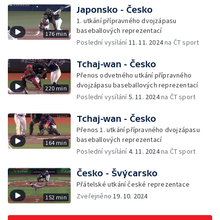
Japonsko - Česko
1. utkání přípravného dvojzápasu
baseballových reprezentací
176 min
Poslední vysílání
11. 11. 2024
na ČT sport
Tchaj-wan - Česko
Přenos odvetného utkání přípravného
dvojzápasu baseballových reprezentací
220 min
Poslední vysílání
5. 11. 2024
na ČT sport
Tchaj-wan - Česko
Přenos 1. utkání přípravného dvojzápasu
baseballových reprezentací
164 min
Poslední vysílání
4. 11. 2024
na ČT sport
Česko - Švýcarsko
Přátelské utkání české reprezentace
Zveřejněno
19. 10. 2024
152 min