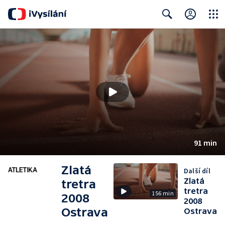
Close
Search
91 min
Zlatá
Další díl
Zlatá
tretra
tretra
156 min
2008
2008
Ostrava
Ostrava