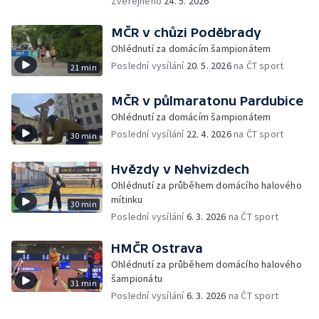
Zveřejněno
24. 5. 2026
MČR v chůzi Poděbrady
Ohlédnutí za domácím šampionátem
Poslední vysílání
20. 5. 2026
na ČT sport
21 min
MČR v půlmaratonu Pardubice
Ohlédnutí za domácím šampionátem
Poslední vysílání
22. 4. 2026
na ČT sport
30 min
Hvězdy v Nehvizdech
Ohlédnutí za průběhem domácího halového
mítinku
30 min
Poslední vysílání
6. 3. 2026
na ČT sport
HMČR Ostrava
Ohlédnutí za průběhem domácího halového
šampionátu
31 min
Poslední vysílání
6. 3. 2026
na ČT sport