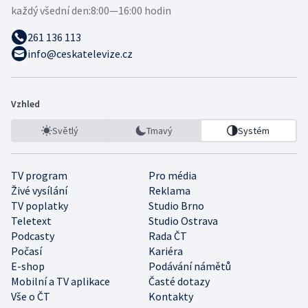
každý všední den:
8:00—16:00 hodin
261 136 113
info@ceskatelevize.cz
Vzhled
Světlý
Tmavý
Systém
TV program
Pro média
Živé vysílání
Reklama
TV poplatky
Studio Brno
Teletext
Studio Ostrava
Podcasty
Rada ČT
Počasí
Kariéra
E-shop
Podávání námětů
Mobilní a TV aplikace
Časté dotazy
Vše o ČT
Kontakty