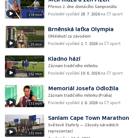
Přenos 2. dne domácího šampionátu
Poslední vysílání
28. 7. 2026
na ČT sport
178 min
Brněnská laťka Olympia
Ohlédnutí za závodem
Poslední vysílání
2. 7. 2026
na ČT sport
25 min
Kladno hází
Záznam tradičního mítinku
Poslední vysílání
10. 6. 2026
na ČT sport
152 min
Memoriál Josefa Odložila
Záznam tradičního mítinku (Praha)
Poslední vysílání
2. 6. 2026
na ČT sport
131 min
Sanlam Cape Town Marathon
Světové štafety — Závody národních
reprezentací
232 min