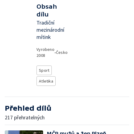
Obsah
dílu
Tradiční
mezinárodní
mítink
Vyrobeno
•
Česko
2008
Sport
Atletika
Přehled dílů
217 přehratelných
MČR mužů a žen Plzeň