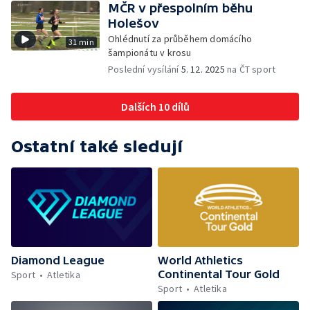
MČR v přespolním běhu
Holešov
Ohlédnutí za průběhem domácího
31 min
šampionátu v krosu
Poslední vysílání
5. 12. 2025
na ČT sport
Dalších 10 dílů
Ostatní také sledují
Diamond League
World Athletics
Continental Tour Gold
Sport
Atletika
Sport
Atletika