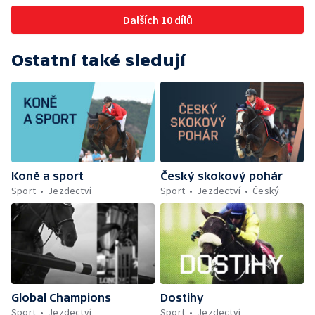
Dalších 10 dílů
Ostatní také sledují
Koně a sport
Český skokový pohár
Sport
Jezdectví
Sport
Jezdectví
Český
Global Champions
Dostihy
Sport
Jezdectví
Sport
Jezdectví