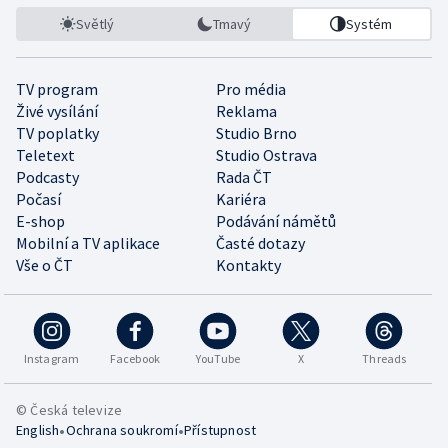
Světlý
Tmavý
Systém
TV program
Pro média
Živé vysílání
Reklama
TV poplatky
Studio Brno
Teletext
Studio Ostrava
Podcasty
Rada ČT
Počasí
Kariéra
E-shop
Podávání námětů
Mobilní a TV aplikace
Časté dotazy
Vše o ČT
Kontakty
Instagram
Facebook
YouTube
X
Threads
© Česká televize
•
•
English
Ochrana soukromí
Přístupnost