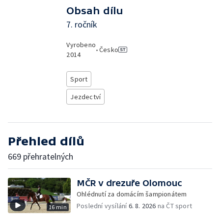
Obsah dílu
7. ročník
Vyrobeno
•
Česko
2014
Sport
Jezdectví
Přehled dílů
669 přehratelných
MČR v drezuře Olomouc
Ohlédnutí za domácím šampionátem
Poslední vysílání
6. 8. 2026
na ČT sport
16 min