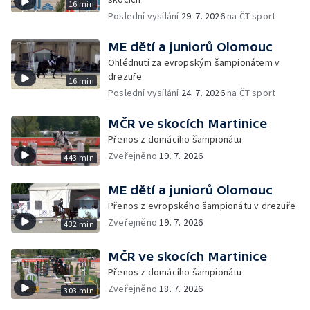
16 min
Poslední vysílání
29. 7. 2026
na ČT sport
ME dětí a juniorů Olomouc
Ohlédnutí za evropským šampionátem v
drezuře
16 min
Poslední vysílání
24. 7. 2026
na ČT sport
MČR ve skocích Martinice
Přenos z domácího šampionátu
Zveřejněno
19. 7. 2026
443 min
ME dětí a juniorů Olomouc
Přenos z evropského šampionátu v drezuře
Zveřejněno
19. 7. 2026
432 min
MČR ve skocích Martinice
Přenos z domácího šampionátu
Zveřejněno
18. 7. 2026
303 min