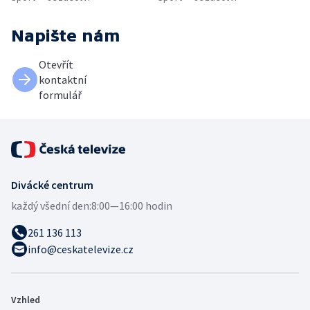
Napište nám
Otevřít
kontaktní
formulář
Divácké centrum
každý všední den:
8:00—16:00 hodin
261 136 113
info@ceskatelevize.cz
Vzhled