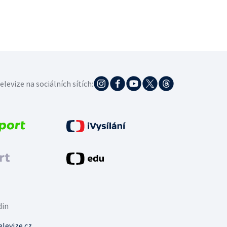
elevize na sociálních sítích:
din
levize.cz