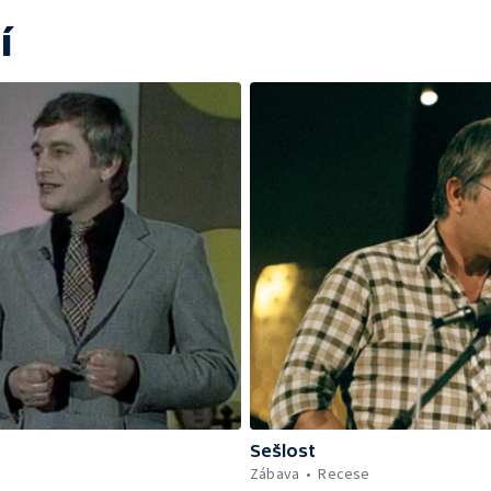
í
Sešlost
Zábava
Recese