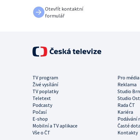
Otevřít kontaktní
formulář
TV program
Pro média
Živé vysílání
Reklama
TV poplatky
Studio Br
Teletext
Studio Os
Podcasty
Rada ČT
Počasí
Kariéra
E-shop
Podávání 
Mobilní a TV aplikace
Časté dot
Vše o ČT
Kontakty