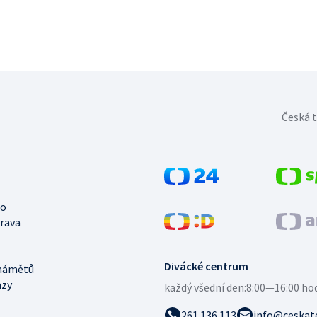
Česká t
no
trava
Divácké centrum
námětů
azy
každý všední den:
8:00—16:00 ho
261 136 113
info@ceskate