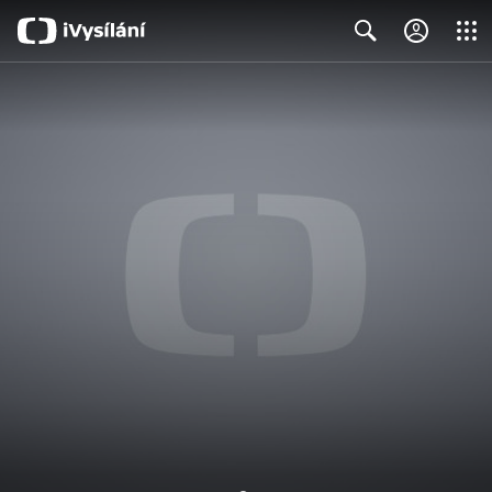
Close
Search