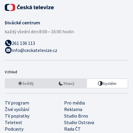
Divácké centrum
každý všední den:
8:00—16:00 hodin
261 136 113
info@ceskatelevize.cz
Vzhled
Světlý
Tmavý
Systém
TV program
Pro média
Živé vysílání
Reklama
TV poplatky
Studio Brno
Teletext
Studio Ostrava
Podcasty
Rada ČT