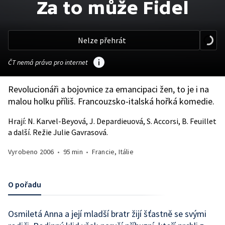
Za to může Fidel
Nelze přehrát
ČT nemá práva pro internet
Revolucionáři a bojovnice za emancipaci žen, to je i na
malou holku příliš. Francouzsko-italská hořká komedie.
Hrají: N. Karvel-Beyová, J. Depardieuová, S. Accorsi, B. Feuillet
a další. Režie Julie Gavrasová.
Vyrobeno
2006
•
95 min
•
Francie, Itálie
O pořadu
Osmiletá Anna a její mladší bratr žijí šťastně se svými