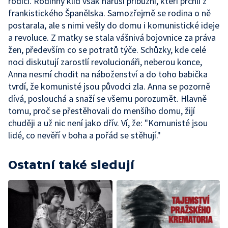
rodiči. Rodinný klid však naruší příbuzní, kteří prchli z
frankistického Španělska. Samozřejmě se rodina o ně
postarala, ale s nimi vešly do domu i komunistické ideje
a revoluce. Z matky se stala vášnivá bojovnice za práva
žen, především co se potratů týče. Schůzky, kde celé
noci diskutují zarostlí revolucionáři, neberou konce,
Anna nesmí chodit na náboženství a do toho babička
tvrdí, že komunisté jsou původci zla. Anna se pozorně
dívá, poslouchá a snaží se všemu porozumět. Hlavně
tomu, proč se přestěhovali do menšího domu, žijí
chuději a už nic není jako dřív. Ví, že: "Komunisté jsou
lidé, co nevěří v boha a pořád se stěhují."
Ostatní také sledují