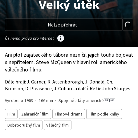
Velký útěk
Nelze přehrát
ČT nemá práva pro internet
Ani plot zajateckého tábora nezničil jejich touhu bojovat
s nepřítelem. Steve McQueen v hlavní roli amerického
válečného filmu.
Dále hrají: J. Garner, R. Attenborough, J. Donald, Ch.
Bronson, D. Pleasence, J. Coburn a další. Režie John Sturges
Vyrobeno
1963
•
166 min
•
Spojené státy americké
Film
Zahraniční film
Filmové drama
Film podle knihy
Dobrodružný film
Válečný film