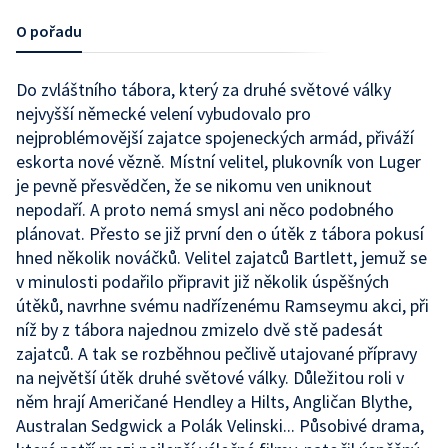
O pořadu
Do zvláštního tábora, který za druhé světové války
nejvyšší německé velení vybudovalo pro
nejproblémovější zajatce spojeneckých armád, přiváží
eskorta nové vězně. Místní velitel, plukovník von Luger
je pevně přesvědčen, že se nikomu ven uniknout
nepodaří. A proto nemá smysl ani něco podobného
plánovat. Přesto se již první den o útěk z tábora pokusí
hned několik nováčků. Velitel zajatců Bartlett, jemuž se
v minulosti podařilo připravit již několik úspěšných
útěků, navrhne svému nadřízenému Ramseymu akci, při
níž by z tábora najednou zmizelo dvě stě padesát
zajatců. A tak se rozběhnou pečlivě utajované přípravy
na největší útěk druhé světové války. Důležitou roli v
něm hrají Američané Hendley a Hilts, Angličan Blythe,
Australan Sedgwick a Polák Velinski... Působivé drama,