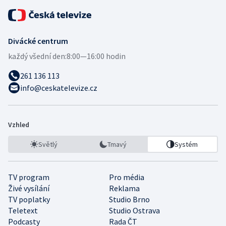
Divácké centrum
každý všední den:
8:00—16:00 hodin
261 136 113
info@ceskatelevize.cz
Vzhled
Světlý
Tmavý
Systém
TV program
Pro média
Živé vysílání
Reklama
TV poplatky
Studio Brno
Teletext
Studio Ostrava
Podcasty
Rada ČT