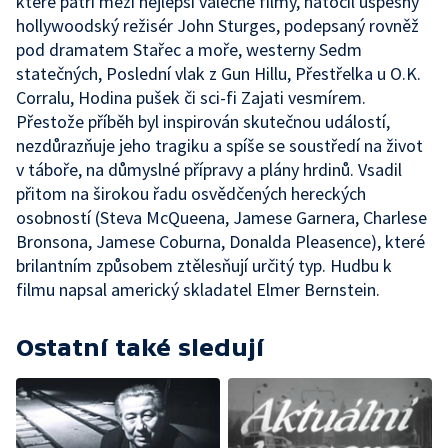
které patří mezi nejlepší válečné filmy, natočil úspěšný
hollywoodský režisér John Sturges, podepsaný rovněž
pod dramatem Stařec a moře, westerny Sedm
statečných, Poslední vlak z Gun Hillu, Přestřelka u O.K.
Corralu, Hodina pušek či sci-fi Zajati vesmírem.
Přestože příběh byl inspirován skutečnou událostí,
nezdůrazňuje jeho tragiku a spíše se soustředí na život
v táboře, na důmyslné přípravy a plány hrdinů. Vsadil
přitom na širokou řadu osvědčených hereckých
osobností (Steva McQueena, Jamese Garnera, Charlese
Bronsona, Jamese Coburna, Donalda Pleasence), které
brilantním způsobem ztělesňují určitý typ. Hudbu k
filmu napsal americký skladatel Elmer Bernstein.
Ostatní také sledují