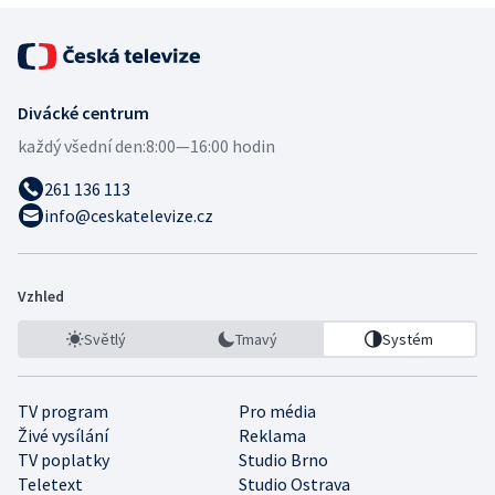
Divácké centrum
každý všední den:
8:00—16:00 hodin
261 136 113
info@ceskatelevize.cz
Vzhled
Světlý
Tmavý
Systém
TV program
Pro média
Živé vysílání
Reklama
TV poplatky
Studio Brno
Teletext
Studio Ostrava