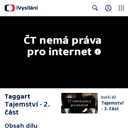
Close
Search
ČT nemá práva 
pro internet
Taggart
Další díl
ČT nemá práva
Tajemství - 2.
Tajemství
pro internet
- 3. část
část
Obsah dílu