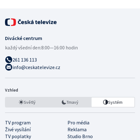
Divácké centrum
každý všední den:
8:00—16:00 hodin
261 136 113
info@ceskatelevize.cz
Vzhled
Světlý
Tmavý
Systém
TV program
Pro média
Živé vysílání
Reklama
TV poplatky
Studio Brno