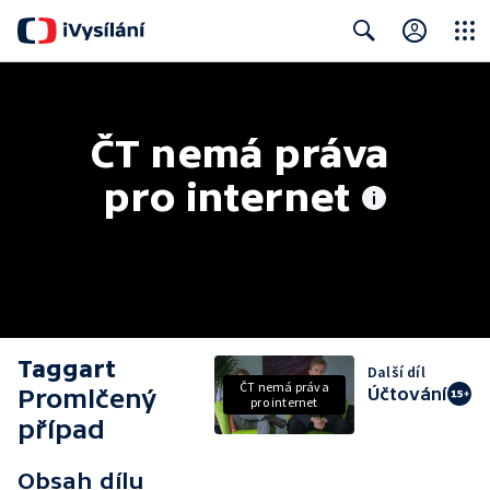
Close
Search
ČT nemá práva 
pro internet
Taggart
Další díl
ČT nemá práva
Promlčený
Účtování
pro internet
případ
Obsah dílu