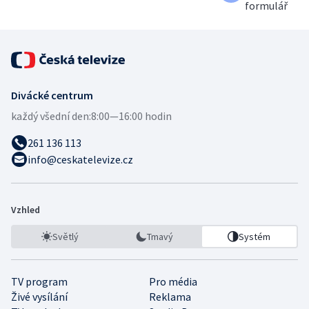
formulář
Divácké centrum
každý všední den:
8:00—16:00 hodin
261 136 113
info@ceskatelevize.cz
Vzhled
Světlý
Tmavý
Systém
TV program
Pro média
Živé vysílání
Reklama