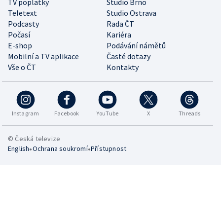
TV poplatky
Studio Brno
Teletext
Studio Ostrava
Podcasty
Rada ČT
Počasí
Kariéra
E-shop
Podávání námětů
Mobilní a TV aplikace
Časté dotazy
Vše o ČT
Kontakty
Instagram
Facebook
YouTube
X
Threads
© Česká televize
•
•
English
Ochrana soukromí
Přístupnost