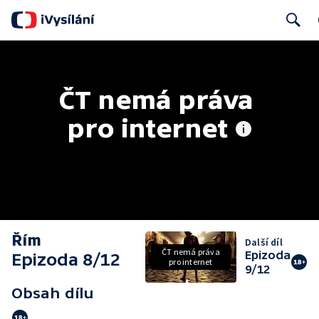
Search
ČT nemá práva 
pro internet
Řím
Další díl
ČT nemá práva
Epizoda
Epizoda 8/12
pro internet
9/12
Obsah dílu