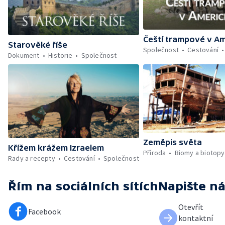
Čeští trampové v A
Starověké říše
Společnost
Cestování
Dokument
Historie
Společnost
Zeměpis světa
Křížem krážem Izraelem
Příroda
Biomy a biotopy
Rady a recepty
Cestování
Společnost
Řím
na sociálních sítích
Napište n
Otevřít
Facebook
kontaktní