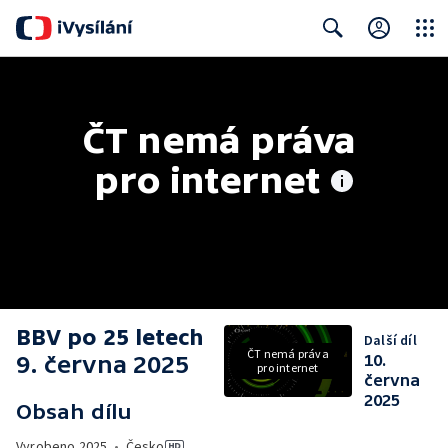
Close
Search
ČT nemá práva 
pro internet
BBV po 25 letech
Další díl
ČT nemá práva
9. června 2025
10.
pro internet
června
2025
Obsah dílu
Vyrobeno
2025
•
Česko