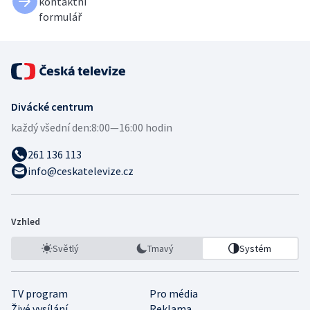
kontaktní
formulář
Divácké centrum
každý všední den:
8:00—16:00 hodin
261 136 113
info@ceskatelevize.cz
Vzhled
Světlý
Tmavý
Systém
TV program
Pro média
Živé vysílání
Reklama