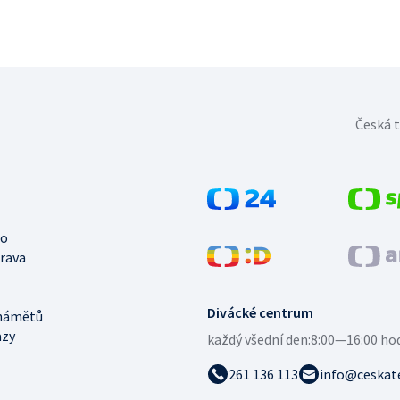
Česká t
no
trava
Divácké centrum
námětů
azy
každý všední den:
8:00—16:00 ho
261 136 113
info@ceskate