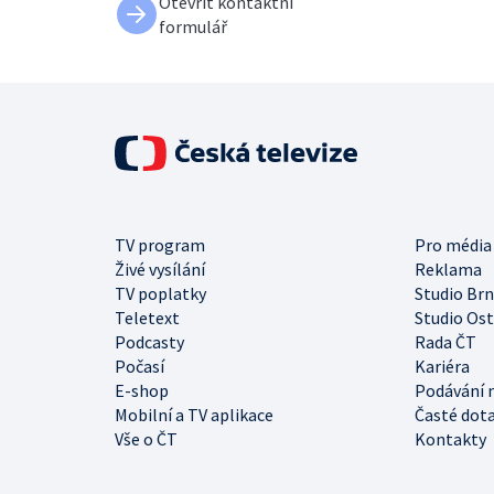
Otevřít kontaktní
formulář
TV program
Pro média
Živé vysílání
Reklama
TV poplatky
Studio Br
Teletext
Studio Os
Podcasty
Rada ČT
Počasí
Kariéra
E-shop
Podávání 
Mobilní a TV aplikace
Časté dot
Vše o ČT
Kontakty