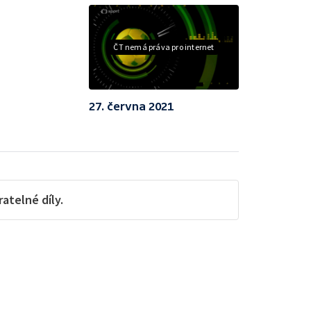
ČT nemá práva pro internet
27. června 2021
telné díly.