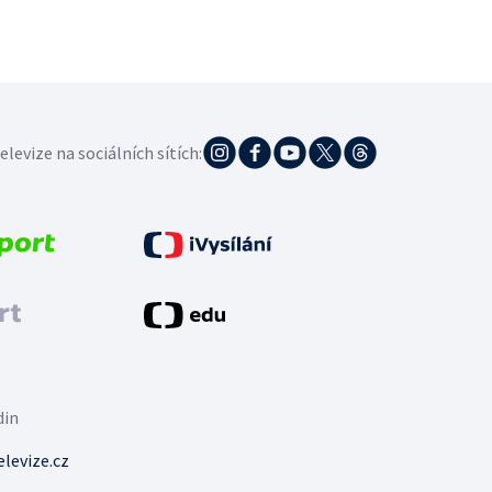
elevize na sociálních sítích:
din
levize.cz