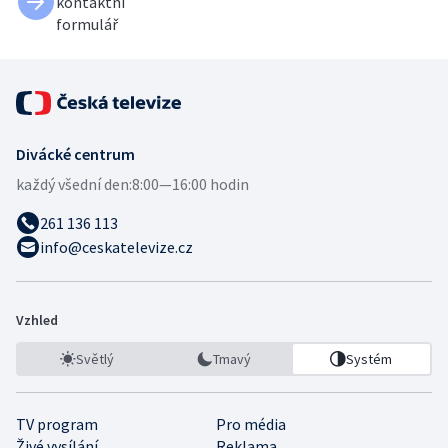
kontaktní
formulář
Divácké centrum
každý všední den:
8:00—16:00 hodin
261 136 113
info@ceskatelevize.cz
Vzhled
Světlý
Tmavý
Systém
TV program
Pro média
Živé vysílání
Reklama