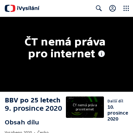
Close
Search
ČT nemá práva 
pro internet
BBV po 25 letech
Další díl
ČT nemá práva
9. prosince 2020
10.
pro internet
prosince
2020
Obsah dílu
Vyrobeno
2020
•
Česko