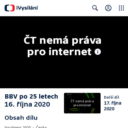
Close
Search
ČT nemá práva 
pro internet
BBV po 25 letech
Další díl
ČT nemá práva
16. října 2020
17. října
pro internet
2020
Obsah dílu
Vyrobeno
2020
•
Česko