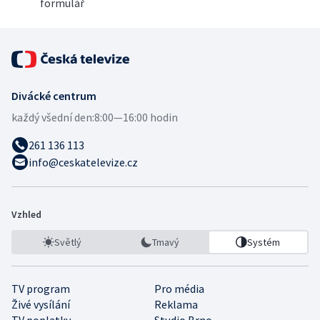
formulář
Divácké centrum
každý všední den:
8:00—16:00 hodin
261 136 113
info@ceskatelevize.cz
Vzhled
Světlý
Tmavý
Systém
TV program
Pro média
Živé vysílání
Reklama
TV poplatky
Studio Brno