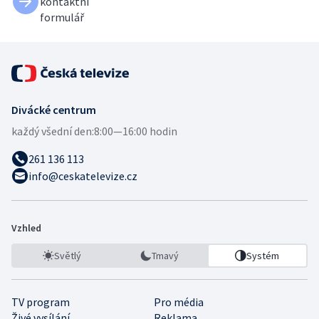
kontaktní
formulář
Divácké centrum
každý všední den:
8:00—16:00 hodin
261 136 113
info@ceskatelevize.cz
Vzhled
Světlý
Tmavý
Systém
TV program
Pro média
Živé vysílání
Reklama