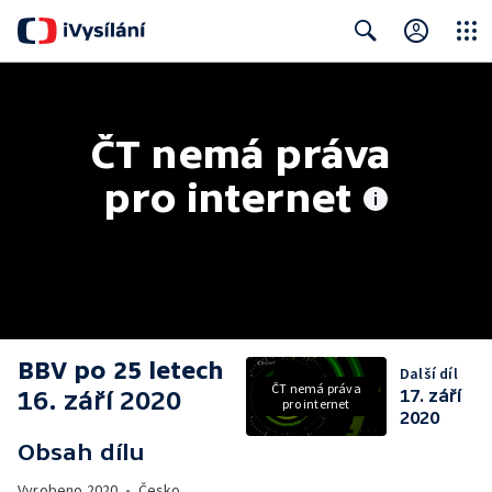
Close
Search
ČT nemá práva 
pro internet
BBV po 25 letech
Další díl
ČT nemá práva
16. září 2020
17. září
pro internet
2020
Obsah dílu
Vyrobeno
2020
•
Česko