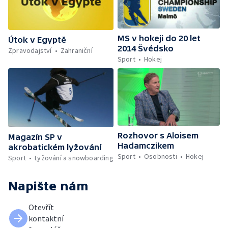
MS v hokeji do 20 let
Útok v Egyptě
2014 Švédsko
Zpravodajství
Zahraniční
Sport
Hokej
Rozhovor s Aloisem
Magazín SP v
Hadamczikem
akrobatickém lyžování
Sport
Osobnosti
Hokej
Sport
Lyžování a snowboarding
Napište nám
Otevřít
kontaktní