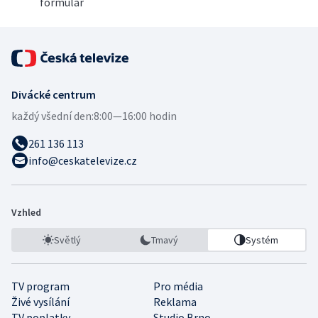
formulář
Divácké centrum
každý všední den:
8:00—16:00 hodin
261 136 113
info@ceskatelevize.cz
Vzhled
Světlý
Tmavý
Systém
TV program
Pro média
Živé vysílání
Reklama
TV poplatky
Studio Brno