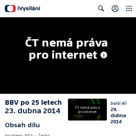
Close
Search
ČT nemá práva 
pro internet
BBV po 25 letech
Další díl
ČT nemá práva
23. dubna 2014
29.
pro internet
dubna
2014
Obsah dílu
Vyrobeno
2014
•
Česko