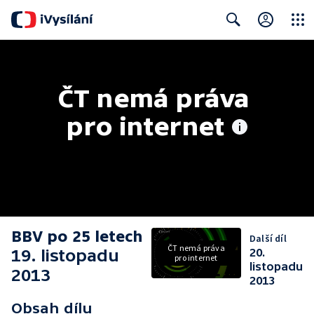
Close
Search
ČT nemá práva 
pro internet
BBV po 25 letech
Další díl
ČT nemá práva
19. listopadu
20.
pro internet
listopadu
2013
2013
Obsah dílu