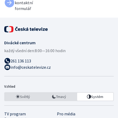
kontaktní
formulář
Divácké centrum
každý všední den:
8:00—16:00 hodin
261 136 113
info@ceskatelevize.cz
Vzhled
Světlý
Tmavý
Systém
TV program
Pro média