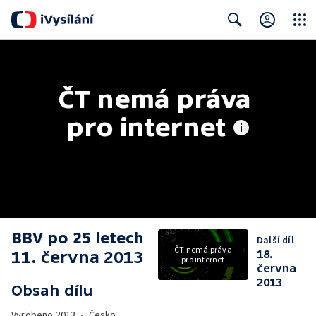
Close
Search
ČT nemá práva 
pro internet
BBV po 25 letech
Další díl
ČT nemá práva
11. června 2013
18.
pro internet
června
2013
Obsah dílu
Vyrobeno
2013
•
Česko