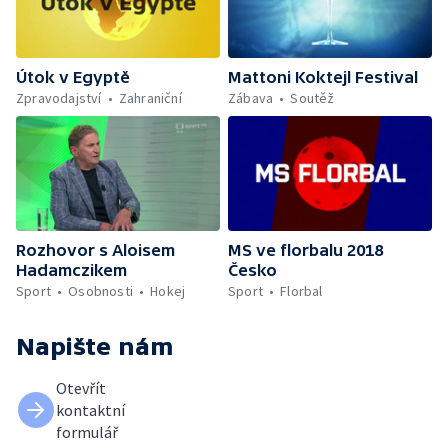
Útok v Egyptě
Mattoni Koktejl Festival
Zpravodajství
Zahraniční
Zábava
Soutěž
Rozhovor s Aloisem
MS ve florbalu 2018
Hadamczikem
Česko
Sport
Osobnosti
Hokej
Sport
Florbal
Napište nám
Otevřít
kontaktní
formulář