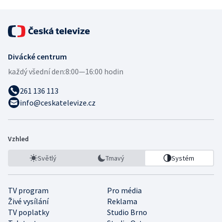
Divácké centrum
každý všední den:
8:00—16:00 hodin
261 136 113
info@ceskatelevize.cz
Vzhled
Světlý
Tmavý
Systém
TV program
Pro média
Živé vysílání
Reklama
TV poplatky
Studio Brno