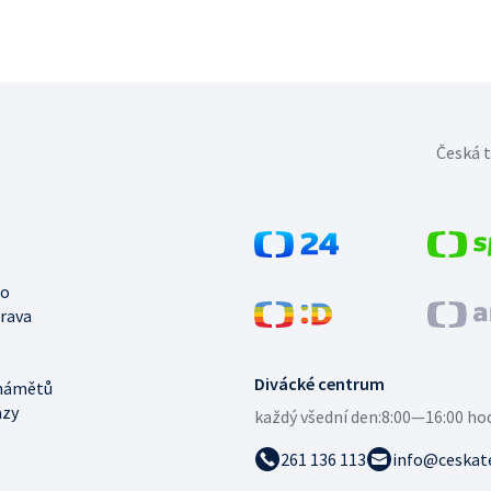
Česká t
no
trava
Divácké centrum
námětů
azy
každý všední den:
8:00—16:00 ho
261 136 113
info@ceskate