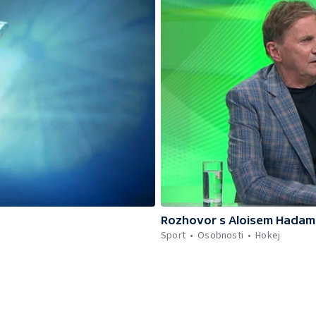
Rozhovor s Aloisem Hadam
Sport
Osobnosti
Hokej