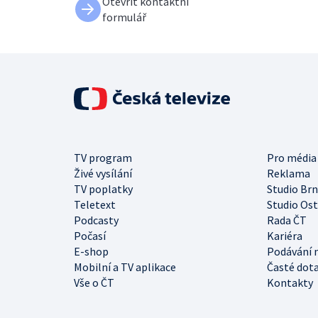
Otevřít kontaktní
formulář
TV program
Pro média
Živé vysílání
Reklama
TV poplatky
Studio Br
Teletext
Studio Os
Podcasty
Rada ČT
Počasí
Kariéra
E-shop
Podávání 
Mobilní a TV aplikace
Časté dot
Vše o ČT
Kontakty