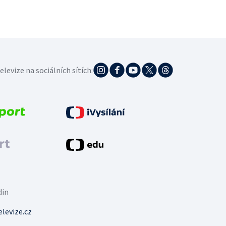
elevize na sociálních sítích:
din
levize.cz