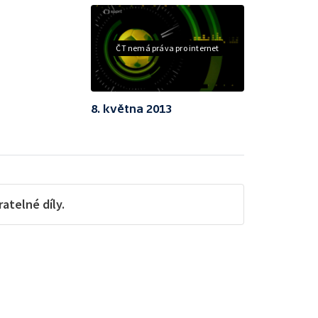
ČT nemá práva pro internet
8. května 2013
telné díly.