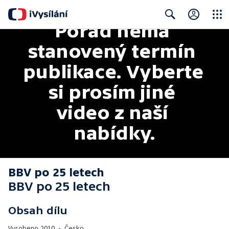
Pořad nemá 
Close
Search
stanovený termín 
publikace. Vyberte 
si prosím jiné 
video z naší 
nabídky.
BBV po 25 letech
BBV po 25 letech
Obsah dílu
Vyrobeno
2010
•
Česko