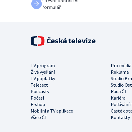
Otevřít kontaktní
formulář
TV program
Pro média
Živé vysílání
Reklama
TV poplatky
Studio Br
Teletext
Studio Os
Podcasty
Rada ČT
Počasí
Kariéra
E-shop
Podávání 
Mobilní a TV aplikace
Časté dot
Vše o ČT
Kontakty