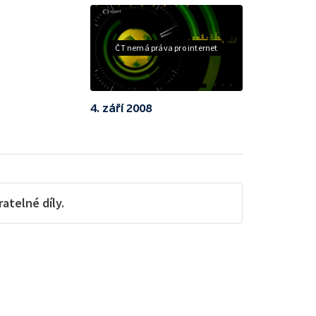
ČT nemá práva pro internet
4. září 2008
telné díly.