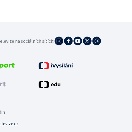
elevize na sociálních sítích:
din
levize.cz