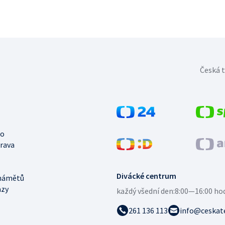
Česká t
no
trava
Divácké centrum
námětů
azy
každý všední den:
8:00—16:00 ho
261 136 113
info@ceskate