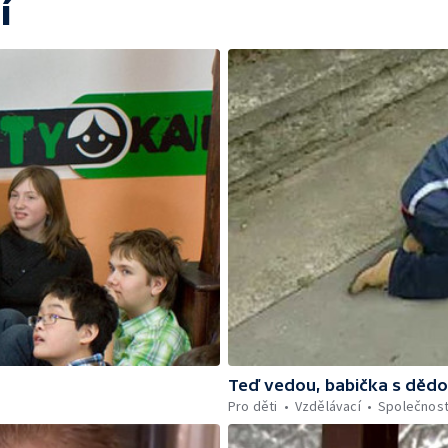
í
Teď vedou, babička s děd
Pro děti
Vzdělávací
Společnos