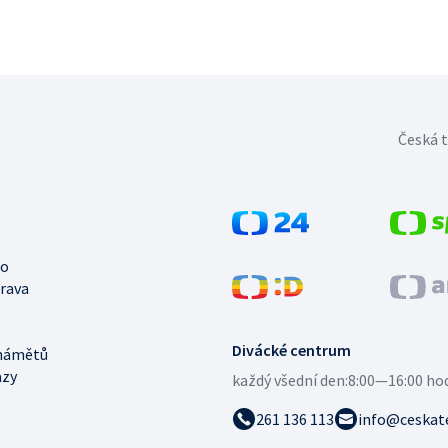
Česká t
no
trava
Divácké centrum
námětů
azy
každý všední den:
8:00—16:00 ho
261 136 113
info@ceskate