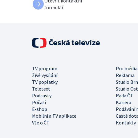
Otevřít kontaktní
formulář
TV program
Pro média
Živé vysílání
Reklama
TV poplatky
Studio Br
Teletext
Studio Os
Podcasty
Rada ČT
Počasí
Kariéra
E-shop
Podávání 
Mobilní a TV aplikace
Časté dot
Vše o ČT
Kontakty