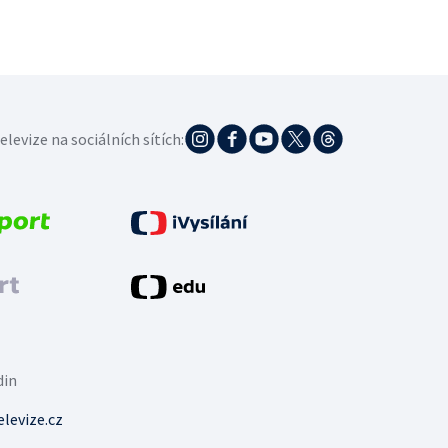
elevize na sociálních sítích:
din
levize.cz