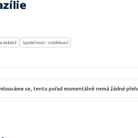
zílie
 a mládež
Společnost - vzdělávací
mlouváme se, tento pořad momentálně nemá žádné přehra