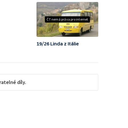
ČT nemá práva pro internet
19/26 Linda z Itálie
telné díly.