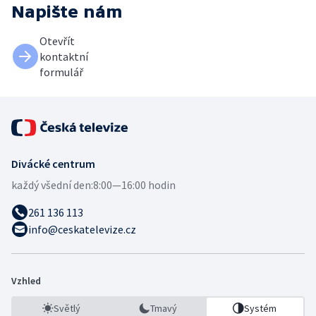
Napište nám
Otevřít
kontaktní
formulář
Divácké centrum
každý všední den:
8:00—16:00 hodin
261 136 113
info@ceskatelevize.cz
Vzhled
Světlý
Tmavý
Systém