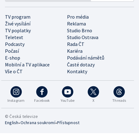
TV program
Pro média
Živé vysílání
Reklama
TV poplatky
Studio Brno
Teletext
Studio Ostrava
Podcasty
Rada ČT
Počasí
Kariéra
E-shop
Podávání námětů
Mobilní a TV aplikace
Časté dotazy
Vše o ČT
Kontakty
Instagram
Facebook
YouTube
X
Threads
© Česká televize
•
•
English
Ochrana soukromí
Přístupnost