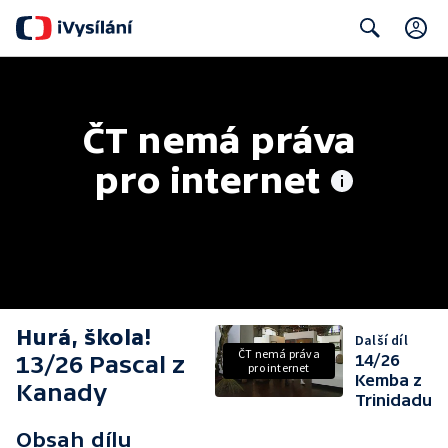
C
Search
ČT nemá práva 
pro internet
Hurá, škola!
Další díl
ČT nemá práva
13/26 Pascal z
14/26
pro internet
Kemba z
Kanady
Trinidadu
Obsah dílu