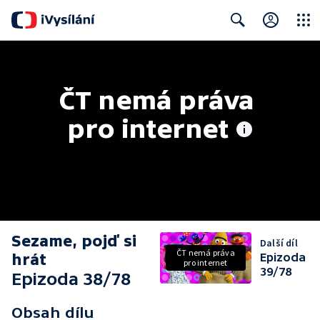
Close
Search
ČT nemá práva 
pro internet
Sezame, pojď si
Další díl
ČT nemá práva
hrát
Epizoda
pro internet
39/78
Epizoda 38/78
Obsah dílu