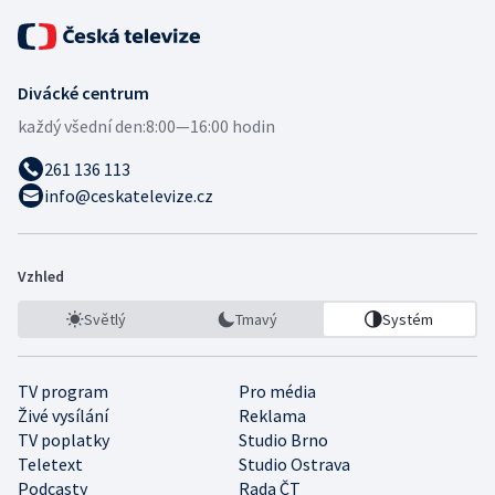
Divácké centrum
každý všední den:
8:00—16:00 hodin
261 136 113
info@ceskatelevize.cz
Vzhled
Světlý
Tmavý
Systém
TV program
Pro média
Živé vysílání
Reklama
TV poplatky
Studio Brno
Teletext
Studio Ostrava
Podcasty
Rada ČT