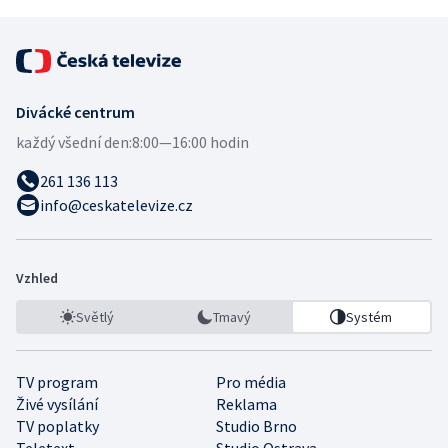
Divácké centrum
každý všední den:
8:00—16:00 hodin
261 136 113
info@ceskatelevize.cz
Vzhled
Světlý
Tmavý
Systém
TV program
Pro média
Živé vysílání
Reklama
TV poplatky
Studio Brno