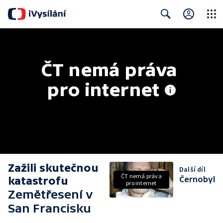
Close
Search
ČT nemá práva 
pro internet
Zažili skutečnou
Další díl
ČT nemá práva
katastrofu
Černobyl
pro internet
Zemětřesení v
San Francisku