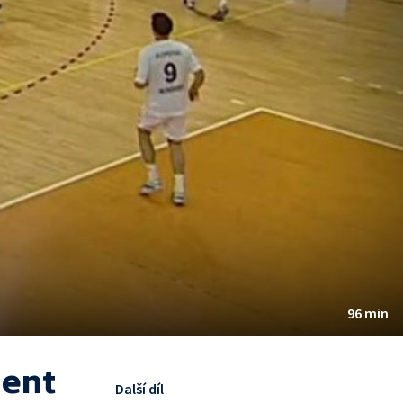
96 min
ment
Další díl