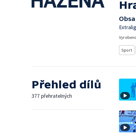
Hr
Obsa
Extrali
Vyroben
Sport
Přehled dílů
377 přehratelných