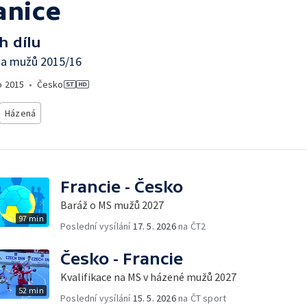
anice
h dílu
ga mužů 2015/16
o
2015
•
Česko
Házená
Francie - Česko
Baráž o MS mužů 2027
97 min
Poslední vysílání
17. 5. 2026
na ČT2
Česko - Francie
Kvalifikace na MS v házené mužů 2027
52 min
Poslední vysílání
15. 5. 2026
na ČT sport