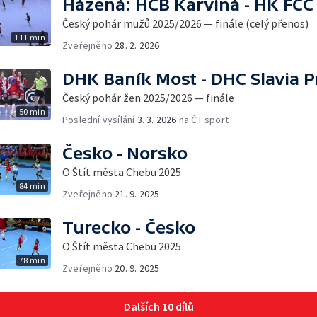
Házená: HCB Karviná - HK FCC
Český pohár mužů 2025/2026 — finále (celý přenos)
111 min
Zveřejněno
28. 2. 2026
DHK Baník Most - DHC Slavia 
Český pohár žen 2025/2026 — finále
50 min
Poslední vysílání
3. 3. 2026
na ČT sport
Česko - Norsko
O Štít města Chebu 2025
84 min
Zveřejněno
21. 9. 2025
Turecko - Česko
O Štít města Chebu 2025
78 min
Zveřejněno
20. 9. 2025
Dalších 10 dílů