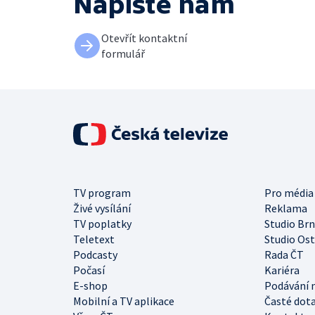
Napište nám
Otevřít kontaktní
formulář
TV program
Pro média
Živé vysílání
Reklama
TV poplatky
Studio Br
Teletext
Studio Os
Podcasty
Rada ČT
Počasí
Kariéra
E-shop
Podávání 
Mobilní a TV aplikace
Časté dot