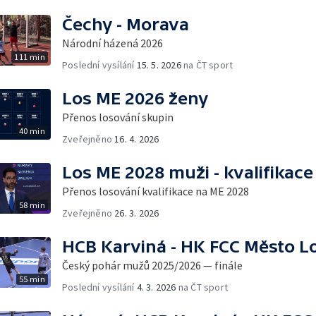
Čechy - Morava
Národní házená 2026
111 min
Poslední vysílání
15. 5. 2026
na ČT sport
Los ME 2026 ženy
Přenos losování skupin
40 min
Zveřejněno
16. 4. 2026
Los ME 2028 muži - kvalifikace
Přenos losování kvalifikace na ME 2028
58 min
Zveřejněno
26. 3. 2026
HCB Karviná - HK FCC Město L
Český pohár mužů 2025/2026 — finále
55 min
Poslední vysílání
4. 3. 2026
na ČT sport