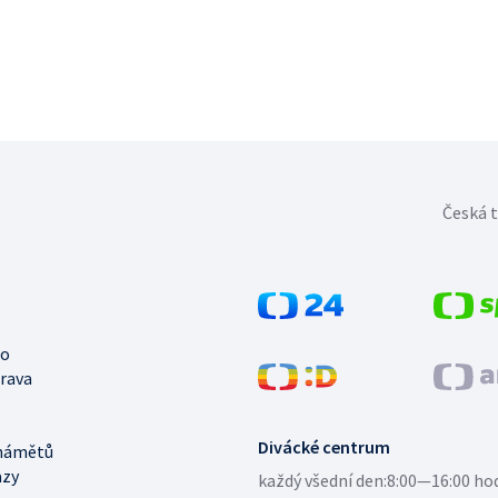
Česká t
no
trava
Divácké centrum
námětů
azy
každý všední den:
8:00—16:00 ho